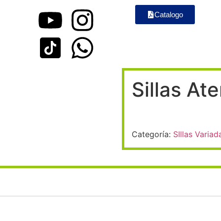
işahbet
Galabet
kingroyal
jojobet
casibom
holiganbet
casinos 
Catalogo
Sillas At
Categoría:
SIllas Variad