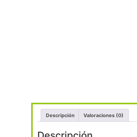
n siteler 2026
лучшие казино
Galabet
ligobet
porno izle
Pad
Descripción
Valoraciones (0)
Descripción